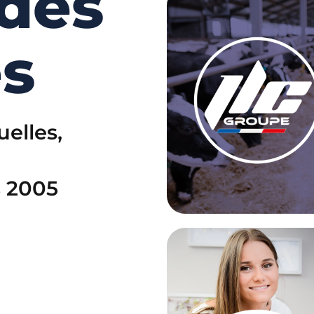
 des
s
uelles,
 2005