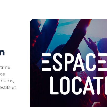
n
trine
ace
arnums,
stifs et