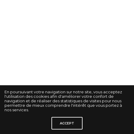
En poursuivant votre navigation sur notre site, vous acceptez
l'utilisation des cookies afin d'améliorer votre confort de
navigation et de réaliser des statistiques de visites pour nous
permettre de mieux comprendre l'intérêt que vous portez à
nos services.
© KORRIGAN STUDIO GRAPHIK -
Gestion des cookies
-
Mentions légales
-
ACCEPT
Politique de confidentialité