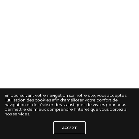
En poursuivant votre navigation sur notre site, vous acceptez
l'utilisation des cookies afin d'améliorer votre confort de
navigation et de réaliser des statistiques de visites pour nous
permettre de mieux comprendre l'intérêt que vous portez à
nos services.
© KORRIGAN STUDIO GRAPHIK -
Gestion des cookies
-
Mentions légales
-
ACCEPT
Politique de confidentialité