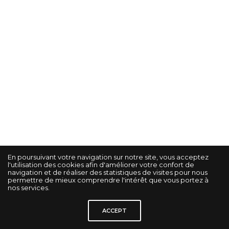
En poursuivant votre navigation sur notre site, vous acceptez
l'utilisation des cookies afin d'améliorer votre confort de
navigation et de réaliser des statistiques de visites pour nous
permettre de mieux comprendre l'intérêt que vous portez à
nos services.
© KORRIGAN STUDIO GRAPHIK -
Gestion des cookies
-
Mentions légales
-
ACCEPT
Politique de confidentialité