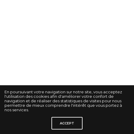
En poursuivant votre navigation sur notre site, vous acceptez
l'utilisation des cookies afin d'améliorer votre confort de
navigation et de réaliser des statistiques de visites pour nous
permettre de mieux comprendre l'intérêt que vous portez à
nos services.
© KORRIGAN STUDIO GRAPHIK -
Gestion des cookies
-
Mentions légales
-
ACCEPT
Politique de confidentialité