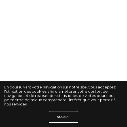
En poursuivant votre navigation sur notre site, vous acceptez
l'utilisation des cookies afin d'améliorer votre confort de
navigation et de réaliser des statistiques de visites pour nous
permettre de mieux comprendre l'intérêt que vous portez à
nos services.
© KORRIGAN STUDIO GRAPHIK -
Gestion des cookies
-
Mentions légales
-
ACCEPT
Politique de confidentialité