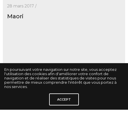
28 mars 2017 /
Maori
En poursuivant votre navigation sur notre site, vous acceptez
l'utilisation des cookies afin d'améliorer votre confort de
navigation et de réaliser des statistiques de visites pour nous
permettre de mieux comprendre l'intérêt que vous portez à
nos services.
ACCEPT